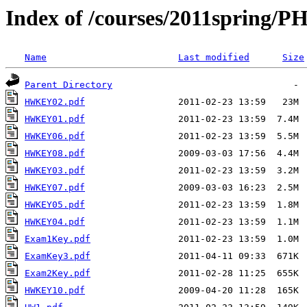
Index of /courses/2011spring
Name
Last modified
Size
Parent Directory
HWKEY02.pdf
HWKEY01.pdf
HWKEY06.pdf
HWKEY08.pdf
HWKEY03.pdf
HWKEY07.pdf
HWKEY05.pdf
HWKEY04.pdf
Exam1Key.pdf
ExamKey3.pdf
Exam2Key.pdf
HWKEY10.pdf